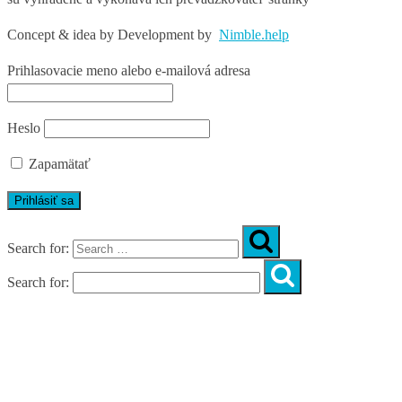
Concept & idea by
Development by
Nimble.help
Prihlasovacie meno alebo e-mailová adresa
Heslo
Zapamätať
Search for:
Search for:
Úvod
O nás
Diagnostika
Programy
Skupinové cvičenia