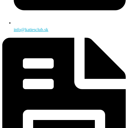
info@katiesclub.sk