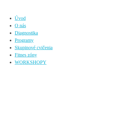
Úvod
O nás
Diagnostika
Programy
Skupinové cvičenia
Fitnes zóny
WORKSHOPY