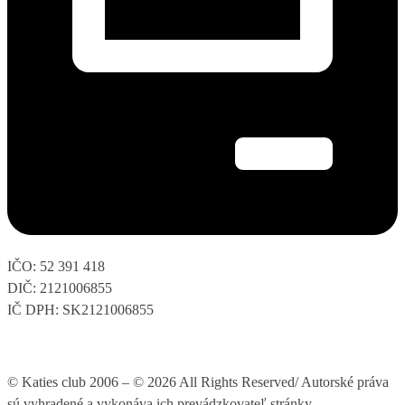
IČO: 52 391 418
DIČ: 2121006855
IČ DPH: SK2121006855
© Katies club 2006 – © 2026 All Rights Reserved/ Autorské práva
sú vyhradené a vykonáva ich prevádzkovateľ stránky