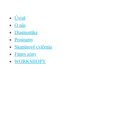
Úvod
O nás
Diagnostika
Programy
Skupinové cvičenia
Fitnes zóny
WORKSHOPY