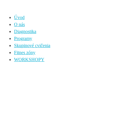
Úvod
O nás
Diagnostika
Programy
Skupinové cvičenia
Fitnes zóny
WORKSHOPY