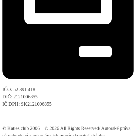
IČO: 52 391 418
DIČ: 2121006855
IČ DPH: SK2121006855
© Katies club 2006 – © 2026 All Rights Reserved/ Autorské práva
sú vyhradené a vykonáva ich prevádzkovateľ stránky