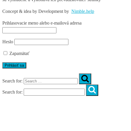
Concept & idea by
Development by
Nimble.help
Prihlasovacie meno alebo e-mailová adresa
Heslo
Zapamätať
Search for:
Search for:
Úvod
O nás
Diagnostika
Programy
Skupinové cvičenia