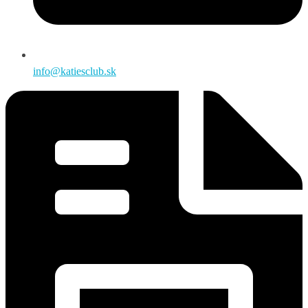
info@katiesclub.sk