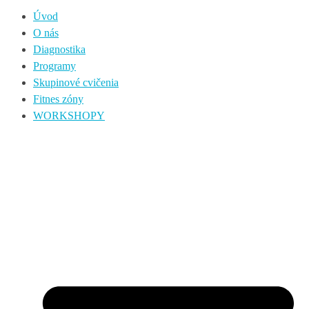
Úvod
O nás
Diagnostika
Programy
Skupinové cvičenia
Fitnes zóny
WORKSHOPY