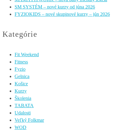
SM SYSTÉM – nové kurzy od júna 2026
FYZIOKIDS – nové skupinové kurzy – jún 2026
Kategórie
Fit Weekend
Fitness
Fyzio
Gelnica
Košice
Kurzy
Školenia
TABATA
Udalosti
Veľký Folkmar
WOD