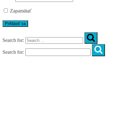
Zapamätať
Search for:
Search for:
Úvod
O nás
Diagnostika
Programy
Skupinové cvičenia
Fitnes zóny
WORKSHOPY
DIAGNOSTIKA DIASTÁZY V TEHOTENSTVE
ZADARMO
DIAGNOSTIKA DIASTÁZY PO PÔRODE
ZADARMO
NOVÉ NÁVYKY PRE AKTÍVNY ŽIVOT
SILNÁ, NIE VYHORENÁ!