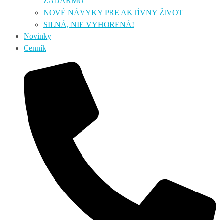
ZADARMO
NOVÉ NÁVYKY PRE AKTÍVNY ŽIVOT
SILNÁ, NIE VYHORENÁ!
Novinky
Cenník