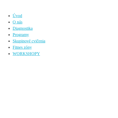
Úvod
O nás
Diagnostika
Programy
Skupinové cvičenia
Fitnes zóny
WORKSHOPY