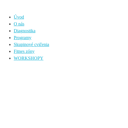
Úvod
O nás
Diagnostika
Programy
Skupinové cvičenia
Fitnes zóny
WORKSHOPY