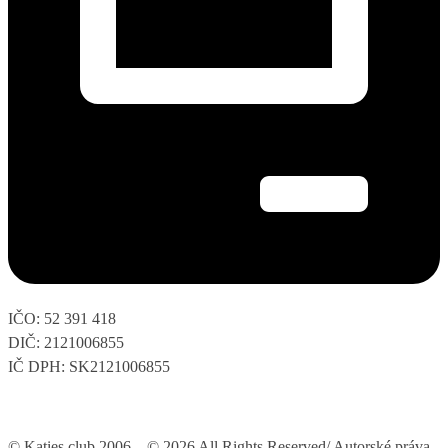
IČO: 52 391 418
DIČ: 2121006855
IČ DPH: SK2121006855
© Katies club 2006 – © 2026 All Rights Reserved/ Autorské práva