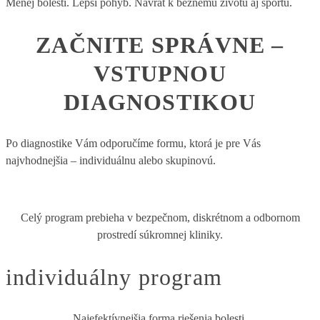
Menej bolesti. Lepší pohyb. Návrat k bežnému životu aj športu.
ZAČNITE SPRÁVNE –
VSTUPNOU
DIAGNOSTIKOU
Po diagnostike Vám odporučíme formu, ktorá je pre Vás
najvhodnejšia – individuálnu alebo skupinovú.
Celý program prebieha v bezpečnom, diskrétnom a odbornom
prostredí súkromnej kliniky.
individuálny program
Najefektívnejšia forma riešenia bolesti.