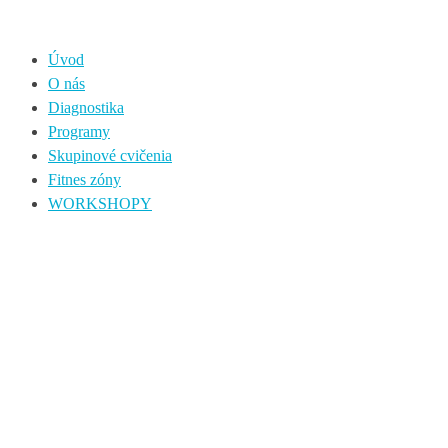
Úvod
O nás
Diagnostika
Programy
Skupinové cvičenia
Fitnes zóny
WORKSHOPY