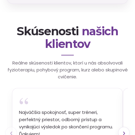
Skúsenosti
našich
klientov
Reálne skúsenosti klientov, ktorí u nás absolvovali
fyzioterapiu, pohybový program, kurz alebo skupinové
cvičenie.
“
Najväčšia spokojnosť, super tréneri,
Ku
perfektný priestor, odborný prístup a
od
vynikajúci výsledok po skončení programu.
le
‹
›
Ďakujem!
oč