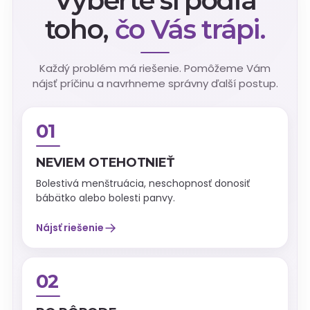
Vyberte si podľa
toho,
čo Vás trápi.
Každý problém má riešenie. Pomôžeme Vám
nájsť príčinu a navrhneme správny ďalší postup.
01
NEVIEM OTEHOTNIEŤ
Bolestivá menštruácia, neschopnosť donosiť
bábätko alebo bolesti panvy.
→
Nájsť riešenie
02