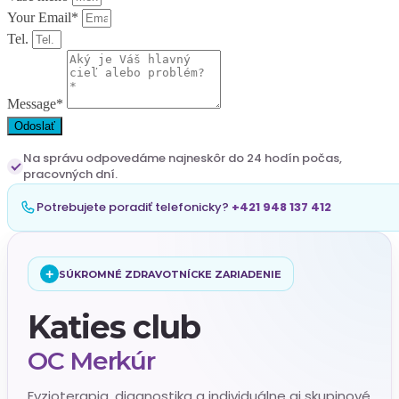
Your Email*
Tel.
Message*
Odoslať
Na správu odpovedáme najneskôr do 24 hodín počas,
pracovných dní.
Potrebujete poradiť telefonicky?
+421 948 137 412
+
SÚKROMNÉ ZDRAVOTNÍCKE ZARIADENIE
Katies club
OC Merkúr
Fyzioterapia, diagnostika a individuálne aj skupinové