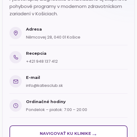
pohybové programy v modernom zdravotníckom
zariadení v Košiciach.
Adresa
Němcovej 28, 040 01 Košice
Recepcia
+421 948 137 412
E-mail
info@katiesclub.sk
Ordinačné hodiny
Pondelok – piatok: 7:00 – 20:00
→
NAVIGOVAŤ KU KLINIKE