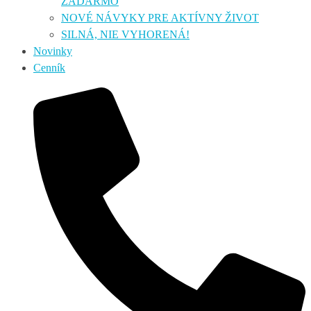
ZADARMO
NOVÉ NÁVYKY PRE AKTÍVNY ŽIVOT
SILNÁ, NIE VYHORENÁ!
Novinky
Cenník