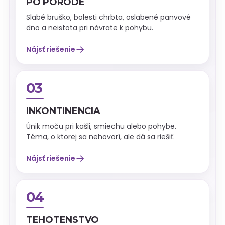
PO PÔRODE
Slabé bruško, bolesti chrbta, oslabené panvové
dno a neistota pri návrate k pohybu.
→
Nájsť riešenie
03
INKONTINENCIA
Únik moču pri kašli, smiechu alebo pohybe.
Téma, o ktorej sa nehovorí, ale dá sa riešiť.
→
Nájsť riešenie
04
TEHOTENSTVO