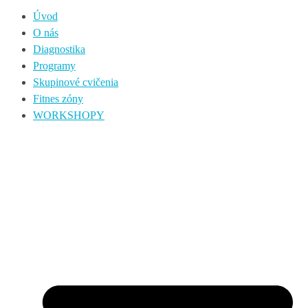
Úvod
O nás
Diagnostika
Programy
Skupinové cvičenia
Fitnes zóny
WORKSHOPY