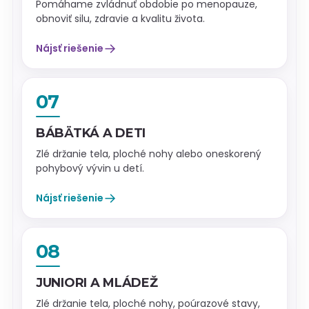
Pomáhame zvládnuť obdobie po menopauze,
obnoviť silu, zdravie a kvalitu života.
→
Nájsť riešenie
07
BÁBÄTKÁ A DETI
Zlé držanie tela, ploché nohy alebo oneskorený
pohybový vývin u detí.
→
Nájsť riešenie
08
JUNIORI A MLÁDEŽ
Zlé držanie tela, ploché nohy, poúrazové stavy,