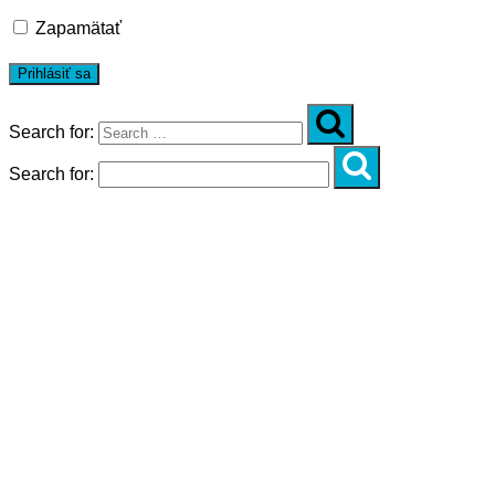
Zapamätať
Search for:
Search for:
Úvod
O nás
Diagnostika
Programy
Skupinové cvičenia
Fitnes zóny
WORKSHOPY
DIAGNOSTIKA DIASTÁZY V TEHOTENSTVE
ZADARMO
DIAGNOSTIKA DIASTÁZY PO PÔRODE
ZADARMO
NOVÉ NÁVYKY PRE AKTÍVNY ŽIVOT
SILNÁ, NIE VYHORENÁ!