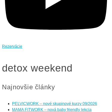
Rezervácie
detox weekend
Najnovšie články
PELVICWORK – nové skupinové kurzy 09/2026
MAMA FITWORK – nová baby friendly lekcia