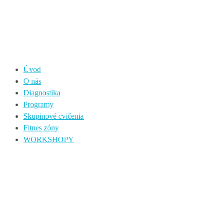
Úvod
O nás
Diagnostika
Programy
Skupinové cvičenia
Fitnes zóny
WORKSHOPY