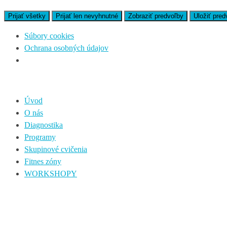
Prijať všetky
Prijať len nevyhnutné
Zobraziť predvoľby
Uložiť pred
Súbory cookies
Ochrana osobných údajov
Úvod
O nás
Diagnostika
Programy
Skupinové cvičenia
Fitnes zóny
WORKSHOPY