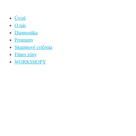
Úvod
O nás
Diagnostika
Programy
Skupinové cvičenia
Fitnes zóny
WORKSHOPY