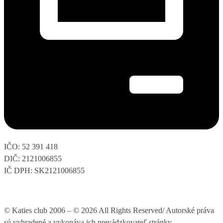
IČO: 52 391 418
DIČ: 2121006855
IČ DPH: SK2121006855
© Katies club 2006 – © 2026 All Rights Reserved/ Autorské práva
sú vyhradené a vykonáva ich prevádzkovateľ stránky