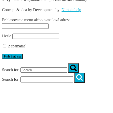
Concept & idea by
Development by
Nimble.help
Prihlasovacie meno alebo e-mailová adresa
Heslo
Zapamätať
Search for:
Search for:
Úvod
O nás
Diagnostika
Programy
Skupinové cvičenia