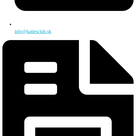
info@katiesclub.sk