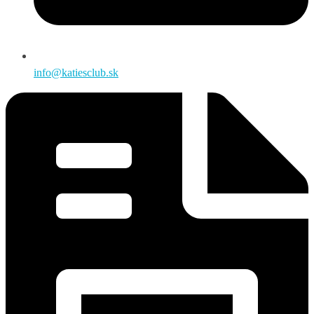
info@katiesclub.sk