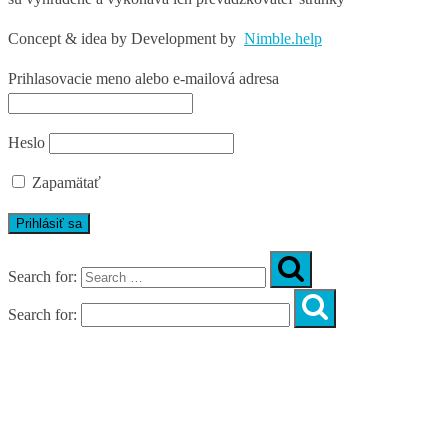
Concept & idea by
Development by
Nimble.help
Prihlasovacie meno alebo e-mailová adresa
Heslo
Zapamätať
Search for:
Search for:
Úvod
O nás
Diagnostika
Programy
Skupinové cvičenia