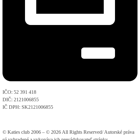
IČO: 52 391 418
DIČ: 2121006855
IČ DPH: SK2121006855
© Katies club 2006 – © 2026 All Rights Reserved/ Autorské práva
sú vyhradené a vykonáva ich prevádzkovateľ stránky