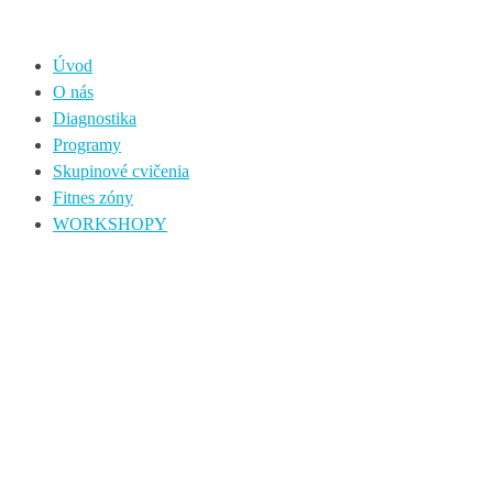
Úvod
O nás
Diagnostika
Programy
Skupinové cvičenia
Fitnes zóny
WORKSHOPY