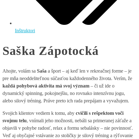
Inštruktori
Saška Zápotocká
Ahojte, volám sa
Saša
a šport – aj keď len v rekreačnej forme – je
pre mňa neoddeliteľnou súčasťou každodenného života. Verím, že
každá pohybová aktivita má svoj význam
– či už ide o
dynamický spinning, pokojnejšiu, no rovnako intenzívnu jogu,
alebo silový tréning. Práve preto ich rada prepájam a vyvažujem.
Svojich klientov vediem k tomu, aby
cvičili s rešpektom voči
svojmu telu
, vnímali jeho možnosti, nebáli sa primeranej záťaže a
objavili v pohybe radosť, relax a formu sebalásky – nie povinnosť.
Veď aj obyčajné vstávanie zo stoličky je silový tréning a rýľovanie