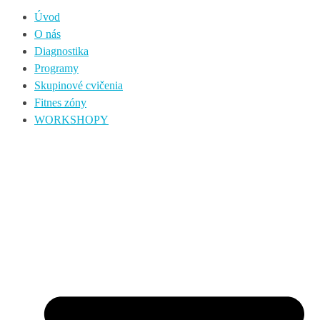
Úvod
O nás
Diagnostika
Programy
Skupinové cvičenia
Fitnes zóny
WORKSHOPY