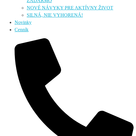
ZADARMO
NOVÉ NÁVYKY PRE AKTÍVNY ŽIVOT
SILNÁ, NIE VYHORENÁ!
Novinky
Cenník