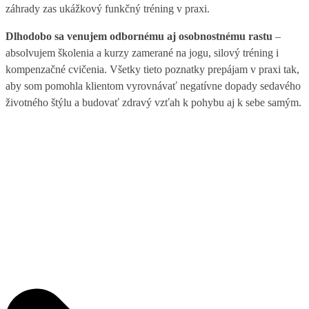
záhrady zas ukážkový funkčný tréning v praxi.
Dlhodobo sa venujem odbornému aj osobnostnému rastu
–
absolvujem školenia a kurzy zamerané na jogu, silový tréning i
kompenzačné cvičenia. Všetky tieto poznatky prepájam v praxi tak,
aby som pomohla klientom vyrovnávať negatívne dopady sedavého
životného štýlu a budovať zdravý vzťah k pohybu aj k sebe samým.