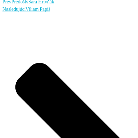
Prev
Predošlý
Sára Hrivňák
Nasledujúci
Viliam Papiš