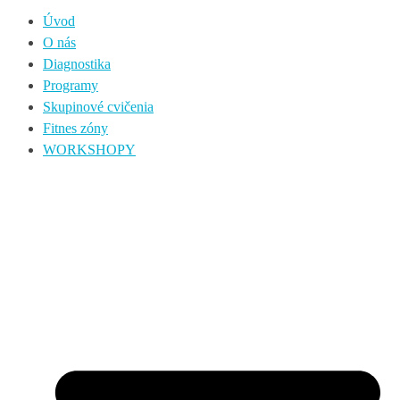
Úvod
O nás
Diagnostika
Programy
Skupinové cvičenia
Fitnes zóny
WORKSHOPY