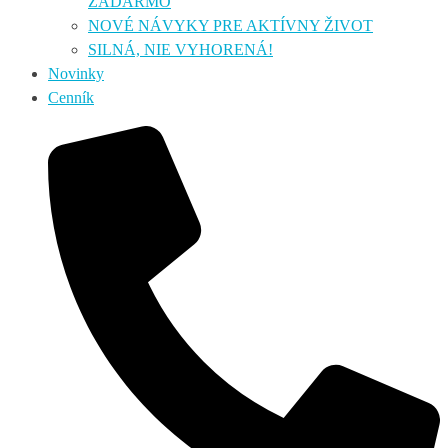
ZADARMO
NOVÉ NÁVYKY PRE AKTÍVNY ŽIVOT
SILNÁ, NIE VYHORENÁ!
Novinky
Cenník