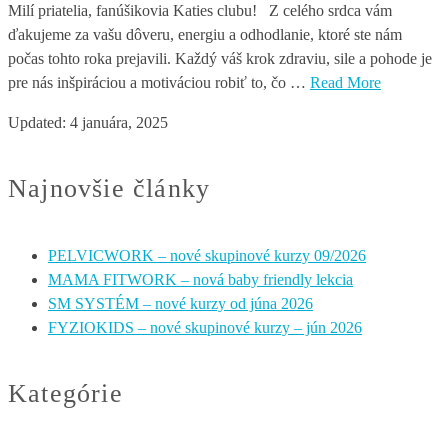
Milí priatelia, fanúšikovia Katies clubu! Z celého srdca vám
ďakujeme za vašu dôveru, energiu a odhodlanie, ktoré ste nám
počas tohto roka prejavili. Každý váš krok zdraviu, sile a pohode je
pre nás inšpiráciou a motiváciou robiť to, čo …
Read More
Updated:
4 januára, 2025
Najnovšie články
PELVICWORK – nové skupinové kurzy 09/2026
MAMA FITWORK – nová baby friendly lekcia
SM SYSTÉM – nové kurzy od júna 2026
FYZIOKIDS – nové skupinové kurzy – jún 2026
Kategórie