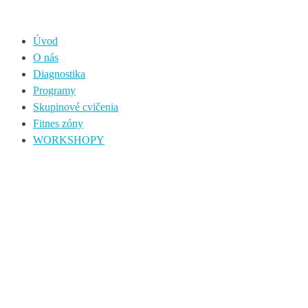
Úvod
O nás
Diagnostika
Programy
Skupinové cvičenia
Fitnes zóny
WORKSHOPY