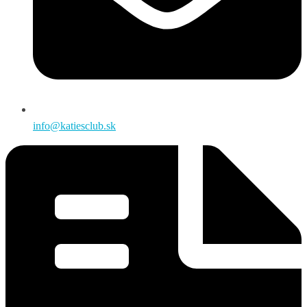
info@katiesclub.sk