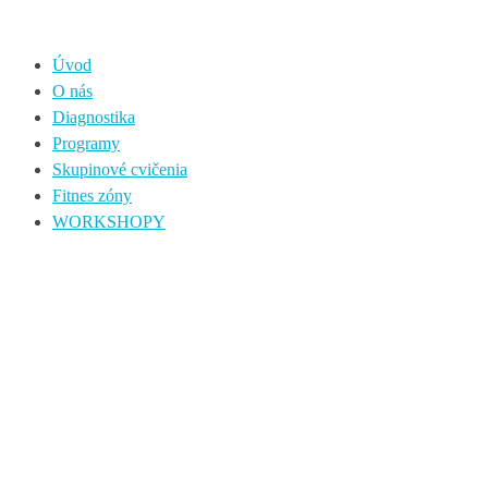
Úvod
O nás
Diagnostika
Programy
Skupinové cvičenia
Fitnes zóny
WORKSHOPY