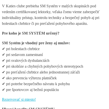
V Katies clube prebieha SM Systém v malých skupinách pod
vedením certifikovanej lektorky, vďaka čomu vieme zabezpečiť
individuálny prístup, kontrolu techniky a bezpečný pohyb aj pri
bolestiach chrbtice či po preťažení pohybového aparátu.
Pre koho je SM SYSTÉM určený?
SM Systém je vhodný pre ženy aj mužov:
✔ pri bolestiach chrbtice
✔ pri sedavom zamestnaní
✔ pri svalových dysbalanciách
✔ pri skolióze a chybných pohybových stereotypoch
✔ po preťažení chrbtice alebo jednostrannej záťaži
✔ ako prevencia výhrezu platničiek
✔ pri potrebe bezpečného návratu k pohybu
✔ pre športovcov aj bežnú populáciu
Rezervovať si miesto!