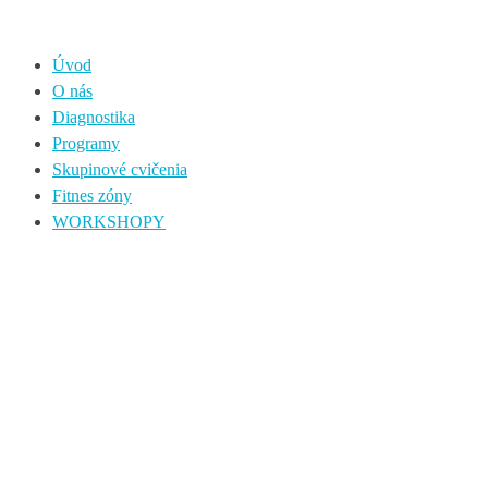
Úvod
O nás
Diagnostika
Programy
Skupinové cvičenia
Fitnes zóny
WORKSHOPY