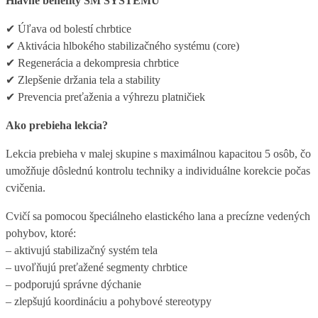
Hlavné benefity SM SYSTÉMU
✔ Úľava od bolestí chrbtice
✔ Aktivácia hlbokého stabilizačného systému (core)
✔ Regenerácia a dekompresia chrbtice
✔ Zlepšenie držania tela a stability
✔ Prevencia preťaženia a výhrezu platničiek
Ako prebieha lekcia?
Lekcia prebieha v malej skupine s maximálnou kapacitou 5 osôb, čo
umožňuje dôslednú kontrolu techniky a individuálne korekcie počas
cvičenia.
Cvičí sa pomocou špeciálneho elastického lana a precízne vedených
pohybov, ktoré:
– aktivujú stabilizačný systém tela
– uvoľňujú preťažené segmenty chrbtice
– podporujú správne dýchanie
– zlepšujú koordináciu a pohybové stereotypy