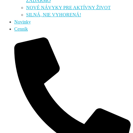
ZADARMO
NOVÉ NÁVYKY PRE AKTÍVNY ŽIVOT
SILNÁ, NIE VYHORENÁ!
Novinky
Cenník