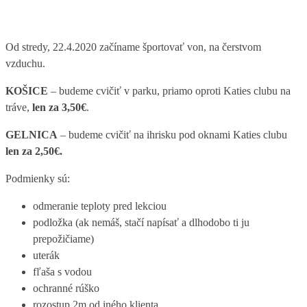
Od stredy, 22.4.2020 začíname športovať von, na čerstvom
vzduchu.
KOŠICE
– budeme cvičiť v parku, priamo oproti Katies clubu na
tráve,
len za 3,50€
.
GELNICA
– budeme cvičiť na ihrisku pod oknami Katies clubu
len za 2,50€.
Podmienky sú:
odmeranie teploty pred lekciou
podložka (ak nemáš, stačí napísať a dlhodobo ti ju
prepožičiame)
uterák
fľaša s vodou
ochranné rúško
rozostup 2m od iného klienta