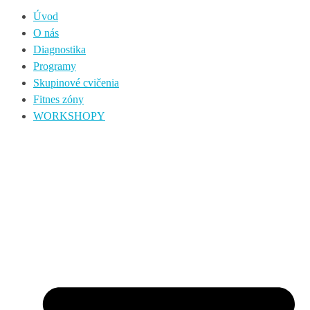
Úvod
O nás
Diagnostika
Programy
Skupinové cvičenia
Fitnes zóny
WORKSHOPY