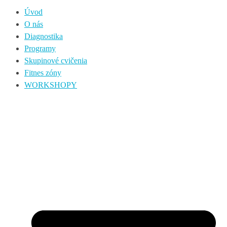
Úvod
O nás
Diagnostika
Programy
Skupinové cvičenia
Fitnes zóny
WORKSHOPY