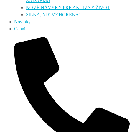
ZADARMO
NOVÉ NÁVYKY PRE AKTÍVNY ŽIVOT
SILNÁ, NIE VYHORENÁ!
Novinky
Cenník