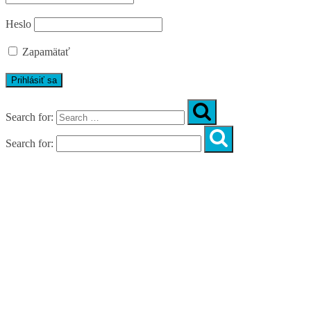
Heslo
Zapamätať
Search for:
Search for:
Úvod
O nás
Diagnostika
Programy
Skupinové cvičenia
Fitnes zóny
WORKSHOPY
DIAGNOSTIKA DIASTÁZY V TEHOTENSTVE
ZADARMO
DIAGNOSTIKA DIASTÁZY PO PÔRODE
ZADARMO