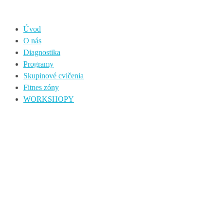
Úvod
O nás
Diagnostika
Programy
Skupinové cvičenia
Fitnes zóny
WORKSHOPY