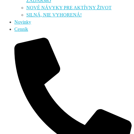
ZADARMO
NOVÉ NÁVYKY PRE AKTÍVNY ŽIVOT
SILNÁ, NIE VYHORENÁ!
Novinky
Cenník