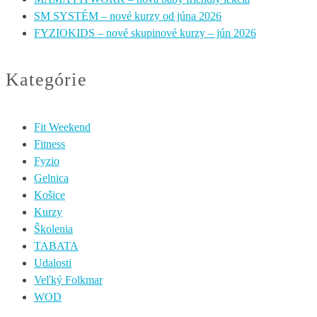
SM SYSTÉM – nové kurzy od júna 2026
FYZIOKIDS – nové skupinové kurzy – jún 2026
Kategórie
Fit Weekend
Fitness
Fyzio
Gelnica
Košice
Kurzy
Školenia
TABATA
Udalosti
Veľký Folkmar
WOD