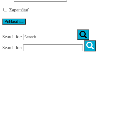
Zapamätať
Search for:
Search for:
Úvod
O nás
Diagnostika
Programy
Skupinové cvičenia
Fitnes zóny
WORKSHOPY
DIAGNOSTIKA DIASTÁZY V TEHOTENSTVE
ZADARMO
DIAGNOSTIKA DIASTÁZY PO PÔRODE
ZADARMO
NOVÉ NÁVYKY PRE AKTÍVNY ŽIVOT
SILNÁ, NIE VYHORENÁ!