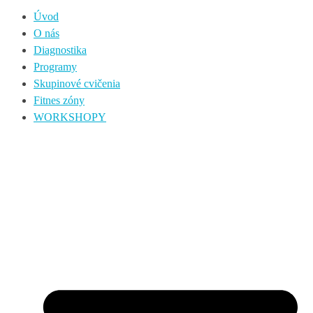
Úvod
O nás
Diagnostika
Programy
Skupinové cvičenia
Fitnes zóny
WORKSHOPY