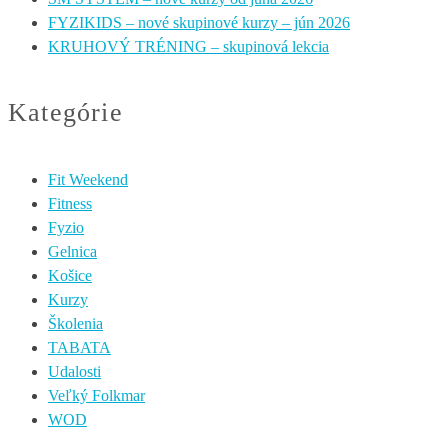
FYZIKIDS – nové skupinové kurzy – jún 2026
KRUHOVÝ TRÉNING – skupinová lekcia
Kategórie
Fit Weekend
Fitness
Fyzio
Gelnica
Košice
Kurzy
Školenia
TABATA
Udalosti
Veľký Folkmar
WOD