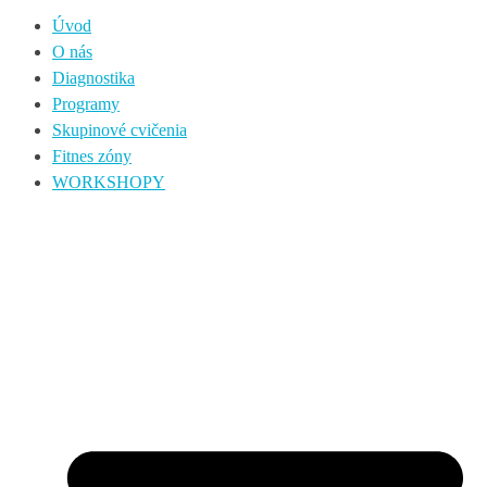
Úvod
O nás
Diagnostika
Programy
Skupinové cvičenia
Fitnes zóny
WORKSHOPY