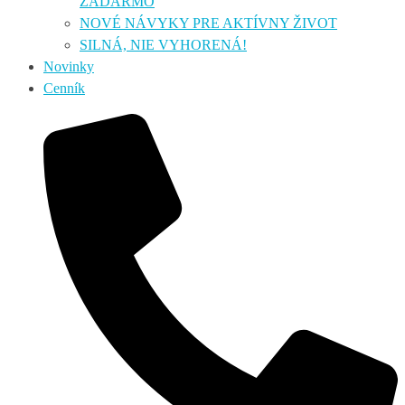
ZADARMO
NOVÉ NÁVYKY PRE AKTÍVNY ŽIVOT
SILNÁ, NIE VYHORENÁ!
Novinky
Cenník