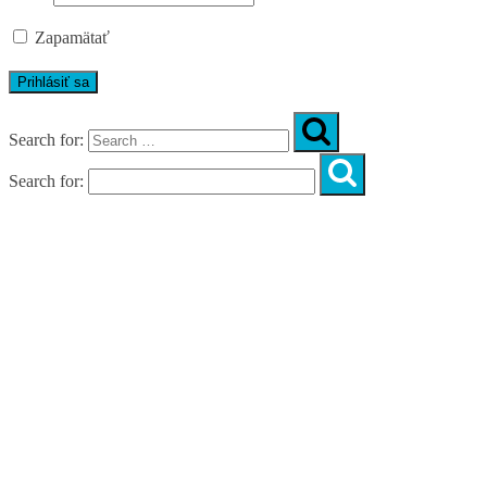
Zapamätať
Search for:
Search for:
Úvod
O nás
Diagnostika
Programy
Skupinové cvičenia
Fitnes zóny
WORKSHOPY
DIAGNOSTIKA DIASTÁZY V TEHOTENSTVE
ZADARMO
DIAGNOSTIKA DIASTÁZY PO PÔRODE
ZADARMO
NOVÉ NÁVYKY PRE AKTÍVNY ŽIVOT
SILNÁ, NIE VYHORENÁ!