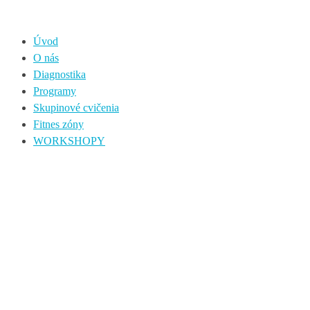
Úvod
O nás
Diagnostika
Programy
Skupinové cvičenia
Fitnes zóny
WORKSHOPY