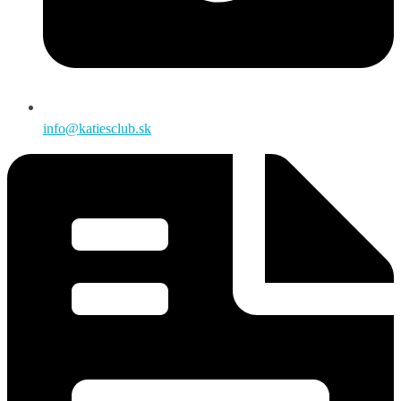
info@katiesclub.sk