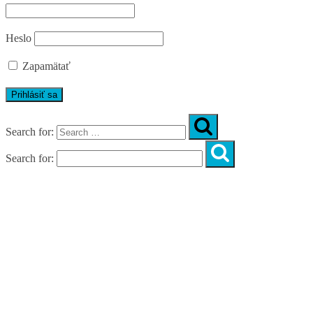
Heslo
Zapamätať
Search for:
Search for:
Úvod
O nás
Diagnostika
Programy
Skupinové cvičenia
Fitnes zóny
WORKSHOPY
DIAGNOSTIKA DIASTÁZY V TEHOTENSTVE
ZADARMO
DIAGNOSTIKA DIASTÁZY PO PÔRODE