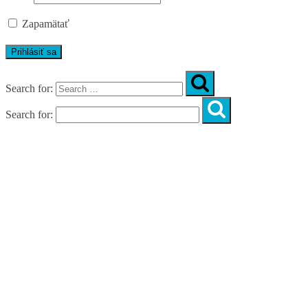
Zapamätať
Search for:
Search for:
Úvod
O nás
Diagnostika
Programy
Skupinové cvičenia
Fitnes zóny
WORKSHOPY
DIAGNOSTIKA DIASTÁZY V TEHOTENSTVE
ZADARMO
DIAGNOSTIKA DIASTÁZY PO PÔRODE
ZADARMO
NOVÉ NÁVYKY PRE AKTÍVNY ŽIVOT
SILNÁ, NIE VYHORENÁ!