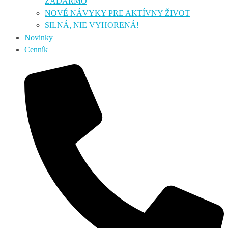
ZADARMO
NOVÉ NÁVYKY PRE AKTÍVNY ŽIVOT
SILNÁ, NIE VYHORENÁ!
Novinky
Cenník