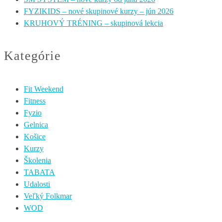
FYZIKIDS – nové skupinové kurzy – jún 2026
KRUHOVÝ TRÉNING – skupinová lekcia
Kategórie
Fit Weekend
Fitness
Fyzio
Gelnica
Košice
Kurzy
Školenia
TABATA
Udalosti
Veľký Folkmar
WOD