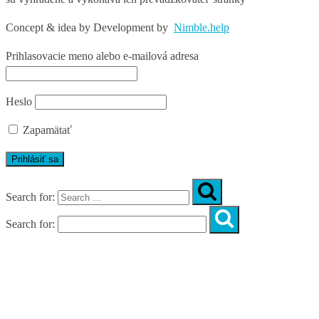
Concept & idea by
Development by
Nimble.help
Prihlasovacie meno alebo e-mailová adresa
Heslo
Zapamätať
Search for:
Search for:
Úvod
O nás
Diagnostika
Programy
Skupinové cvičenia