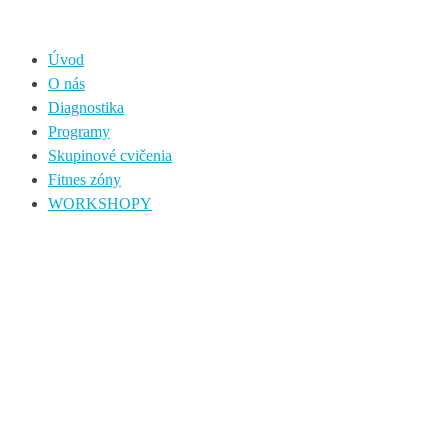
Úvod
O nás
Diagnostika
Programy
Skupinové cvičenia
Fitnes zóny
WORKSHOPY