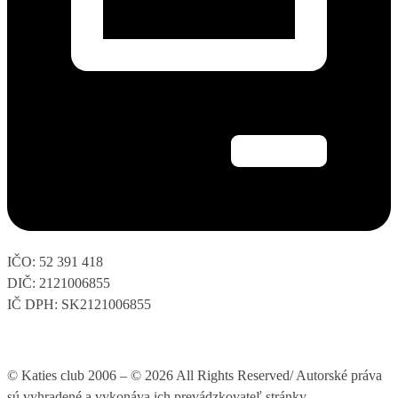
IČO: 52 391 418
DIČ: 2121006855
IČ DPH: SK2121006855
© Katies club 2006 – © 2026 All Rights Reserved/ Autorské práva
sú vyhradené a vykonáva ich prevádzkovateľ stránky