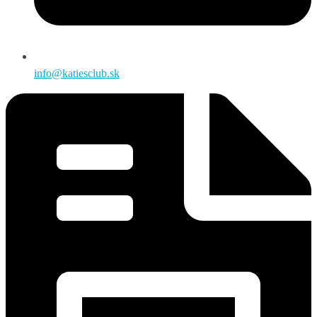
info@katiesclub.sk