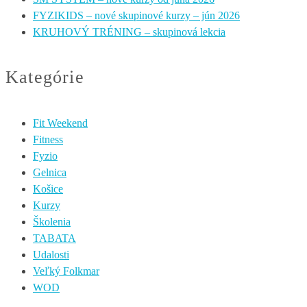
FYZIKIDS – nové skupinové kurzy – jún 2026
KRUHOVÝ TRÉNING – skupinová lekcia
Kategórie
Fit Weekend
Fitness
Fyzio
Gelnica
Košice
Kurzy
Školenia
TABATA
Udalosti
Veľký Folkmar
WOD