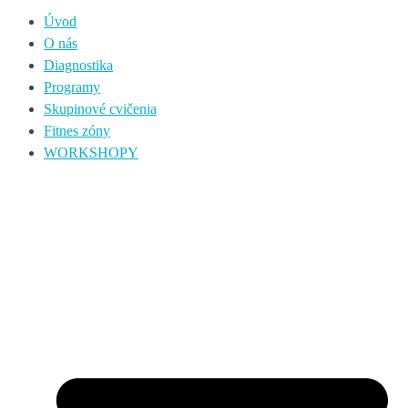
Úvod
O nás
Diagnostika
Programy
Skupinové cvičenia
Fitnes zóny
WORKSHOPY