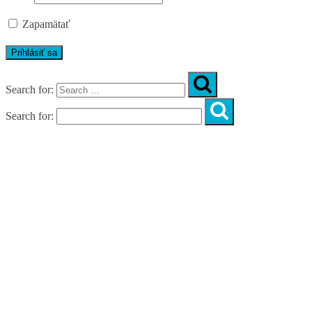
Zapamätať
Search for:
Search for:
Úvod
O nás
Diagnostika
Programy
Skupinové cvičenia
Fitnes zóny
WORKSHOPY
DIAGNOSTIKA DIASTÁZY V TEHOTENSTVE
ZADARMO
DIAGNOSTIKA DIASTÁZY PO PÔRODE
ZADARMO
NOVÉ NÁVYKY PRE AKTÍVNY ŽIVOT
SILNÁ, NIE VYHORENÁ!