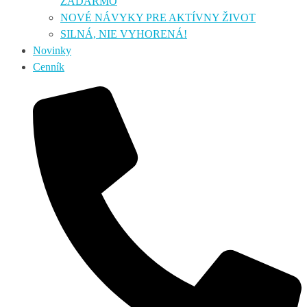
ZADARMO
NOVÉ NÁVYKY PRE AKTÍVNY ŽIVOT
SILNÁ, NIE VYHORENÁ!
Novinky
Cenník