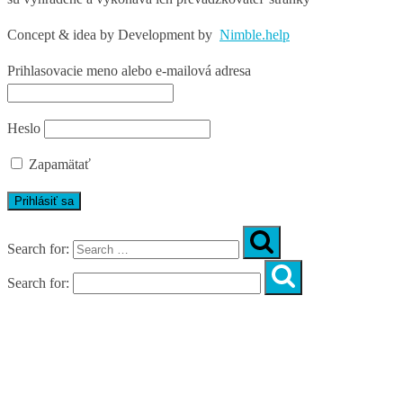
Concept & idea by
Development by
Nimble.help
Prihlasovacie meno alebo e-mailová adresa
Heslo
Zapamätať
Search for:
Search for:
Úvod
O nás
Diagnostika
Programy
Skupinové cvičenia