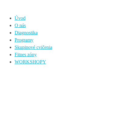
Úvod
O nás
Diagnostika
Programy
Skupinové cvičenia
Fitnes zóny
WORKSHOPY