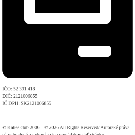
IČO: 52 391 418
DIČ: 2121006855
IČ DPH: SK2121006855
© Katies club 2006 – © 2026 All Rights Reserved/ Autorské práva
sú vyhradené a vykonáva ich prevádzkovateľ stránky