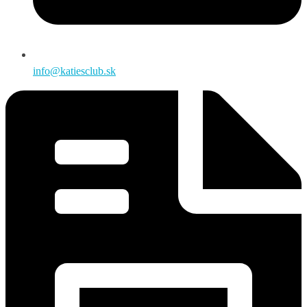
info@katiesclub.sk