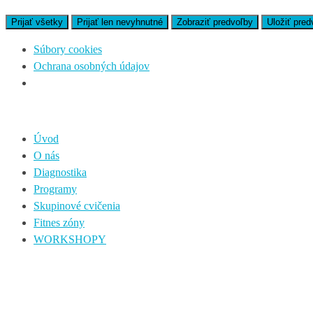
Prijať všetky
Prijať len nevyhnutné
Zobraziť predvoľby
Uložiť pred
Súbory cookies
Ochrana osobných údajov
Úvod
O nás
Diagnostika
Programy
Skupinové cvičenia
Fitnes zóny
WORKSHOPY