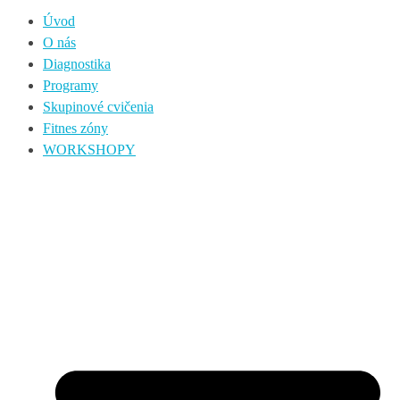
Úvod
O nás
Diagnostika
Programy
Skupinové cvičenia
Fitnes zóny
WORKSHOPY