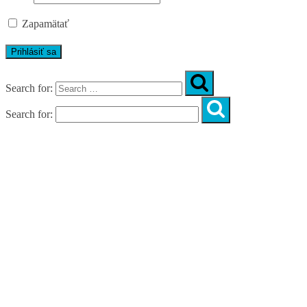
Zapamätať
Search for:
Search for:
Úvod
O nás
Diagnostika
Programy
Skupinové cvičenia
Fitnes zóny
WORKSHOPY
DIAGNOSTIKA DIASTÁZY V TEHOTENSTVE
ZADARMO
DIAGNOSTIKA DIASTÁZY PO PÔRODE
ZADARMO
NOVÉ NÁVYKY PRE AKTÍVNY ŽIVOT
SILNÁ, NIE VYHORENÁ!