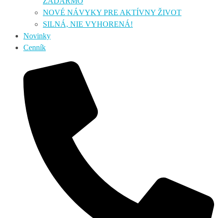
ZADARMO
NOVÉ NÁVYKY PRE AKTÍVNY ŽIVOT
SILNÁ, NIE VYHORENÁ!
Novinky
Cenník