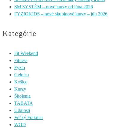
SM SYSTÉM – nové kurzy od júna 2026
FYZIOKIDS – nové skupinové kurzy – jún 2026
Kategórie
Fit Weekend
Fitness
Fyzio
Gelnica
Košice
Kurzy
Školenia
TABATA
Udalosti
Veľký Folkmar
WOD