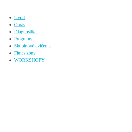
Úvod
O nás
Diagnostika
Programy
Skupinové cvičenia
Fitnes zóny
WORKSHOPY