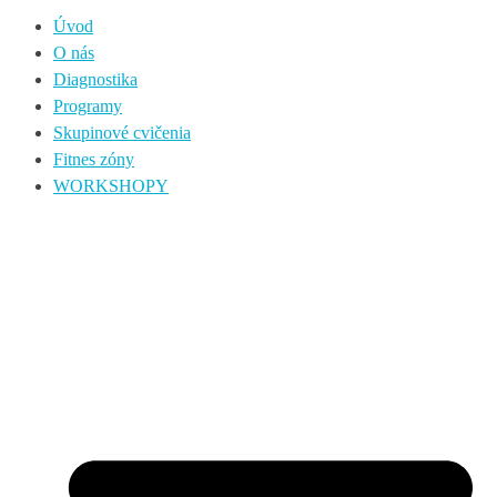
Úvod
O nás
Diagnostika
Programy
Skupinové cvičenia
Fitnes zóny
WORKSHOPY