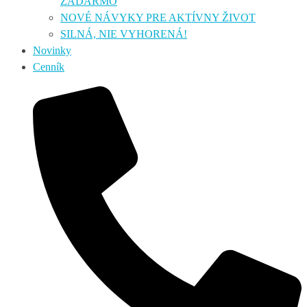
ZADARMO
NOVÉ NÁVYKY PRE AKTÍVNY ŽIVOT
SILNÁ, NIE VYHORENÁ!
Novinky
Cenník