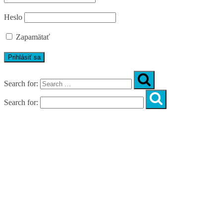
Heslo
Zapamätať
Search for:
Search for:
Úvod
O nás
Diagnostika
Programy
Skupinové cvičenia
Fitnes zóny
WORKSHOPY
DIAGNOSTIKA DIASTÁZY V TEHOTENSTVE
ZADARMO
DIAGNOSTIKA DIASTÁZY PO PÔRODE
ZADARMO