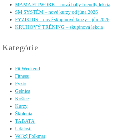
MAMA FITWORK – nová baby friendly lekcia
SM SYSTÉM – nové kurzy od júna 2026
FYZIKIDS – nové skupinové kurzy – jún 2026
KRUHOVÝ TRÉNING – skupinová lekcia
Kategórie
Fit Weekend
Fitness
Fyzio
Gelnica
Košice
Kurzy
Školenia
TABATA
Udalosti
Veľký Folkmar