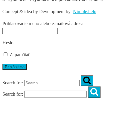
Concept & idea by
Development by
Nimble.help
Prihlasovacie meno alebo e-mailová adresa
Heslo
Zapamätať
Search for:
Search for:
Úvod
O nás
Diagnostika
Programy
Skupinové cvičenia