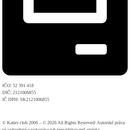
IČO: 52 391 418
DIČ: 2121006855
IČ DPH: SK2121006855
© Katies club 2006 – © 2026 All Rights Reserved/ Autorské práva
sú vyhradené a vykonáva ich prevádzkovateľ stránky