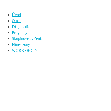
Úvod
O nás
Diagnostika
Programy
Skupinové cvičenia
Fitnes zóny
WORKSHOPY