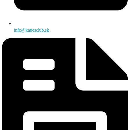
info@katiesclub.sk