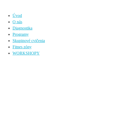
Úvod
O nás
Diagnostika
Programy
Skupinové cvičenia
Fitnes zóny
WORKSHOPY