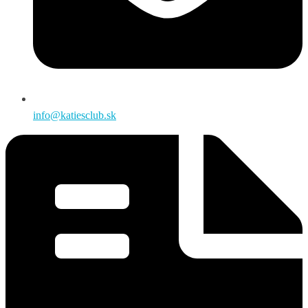
info@katiesclub.sk