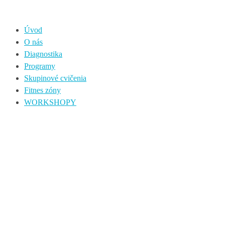
Úvod
O nás
Diagnostika
Programy
Skupinové cvičenia
Fitnes zóny
WORKSHOPY