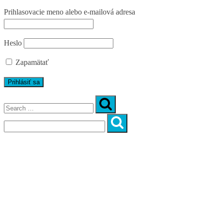
Prihlasovacie meno alebo e-mailová adresa
Heslo
Zapamätať
Úvod
O nás
Diagnostika
Programy
Skupinové cvičenia
Fitnes zóny
WORKSHOPY
DIAGNOSTIKA DIASTÁZY V TEHOTENSTVE