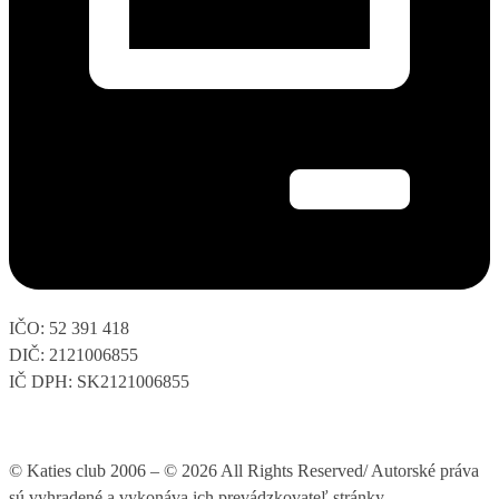
IČO: 52 391 418
DIČ: 2121006855
IČ DPH: SK2121006855
© Katies club 2006 – © 2026 All Rights Reserved/ Autorské práva
sú vyhradené a vykonáva ich prevádzkovateľ stránky