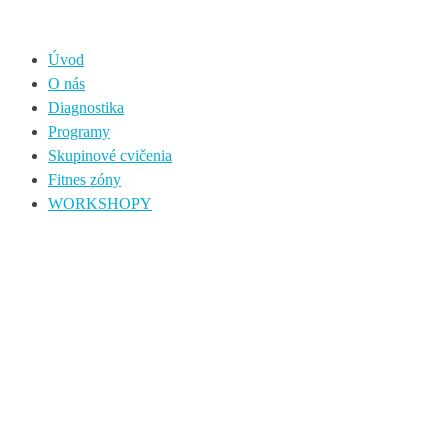
Úvod
O nás
Diagnostika
Programy
Skupinové cvičenia
Fitnes zóny
WORKSHOPY