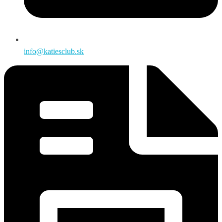
info@katiesclub.sk