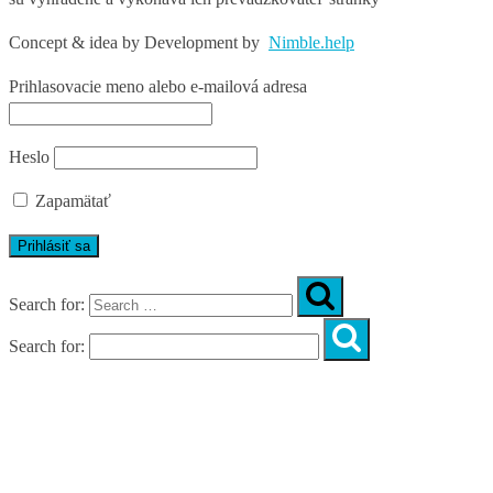
Concept & idea by
Development by
Nimble.help
Prihlasovacie meno alebo e-mailová adresa
Heslo
Zapamätať
Search for:
Search for:
Úvod
O nás
Diagnostika
Programy
Skupinové cvičenia