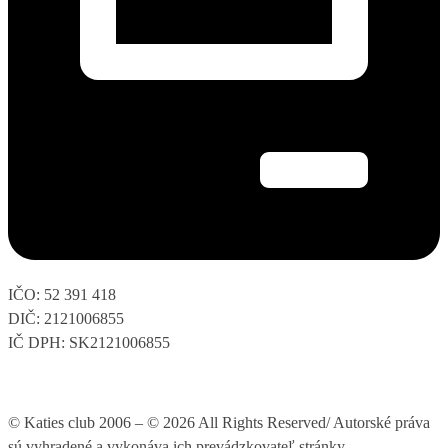
IČO: 52 391 418
DIČ: 2121006855
IČ DPH: SK2121006855
© Katies club 2006 – © 2026 All Rights Reserved/ Autorské práva
sú vyhradené a vykonáva ich prevádzkovateľ stránky