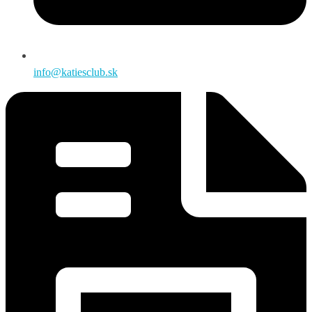
info@katiesclub.sk