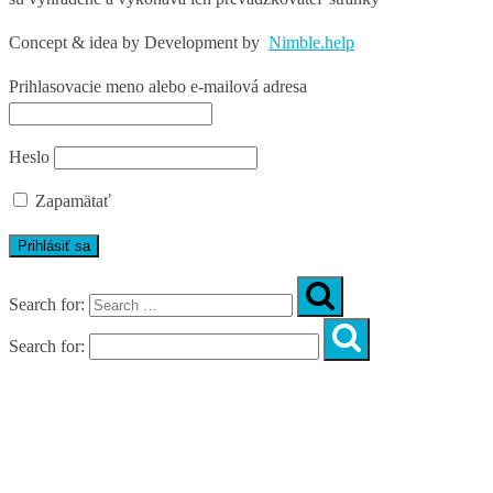
Concept & idea by
Development by
Nimble.help
Prihlasovacie meno alebo e-mailová adresa
Heslo
Zapamätať
Search for:
Search for:
Úvod
O nás
Diagnostika
Programy
Skupinové cvičenia