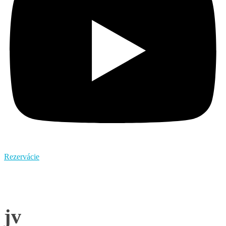
Rezervácie
jv