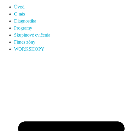
Úvod
O nás
Diagnostika
Programy
Skupinové cvičenia
Fitnes zóny
WORKSHOPY