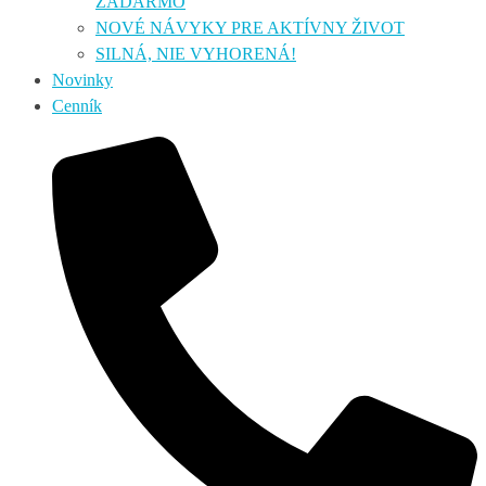
ZADARMO
NOVÉ NÁVYKY PRE AKTÍVNY ŽIVOT
SILNÁ, NIE VYHORENÁ!
Novinky
Cenník