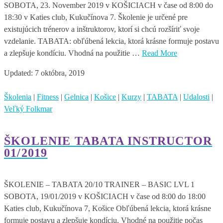
SOBOTA, 23. November 2019 v KOŠICIACH v čase od 8:00 do
18:30 v Katies club, Kukučínova 7. Školenie je určené pre
existujúcich trénerov a inštruktorov, ktorí si chcú rozšíriť svoje
vzdelanie. TABATA: obľúbená lekcia, ktorá krásne formuje postavu
a zlepšuje kondíciu. Vhodná na použitie …
Read More
Updated:
7 októbra, 2019
Školenia
|
Fitness
|
Gelnica
|
Košice
|
Kurzy
|
TABATA
|
Udalosti
|
Veľký Folkmar
ŠKOLENIE TABATA INSTRUCTOR
01/2019
ŠKOLENIE – TABATA 20/10 TRAINER – BASIC LVL 1
SOBOTA, 19/01/2019 v KOŠICIACH v čase od 8:00 do 18:00
Katies club, Kukučínova 7, Košice Obľúbená lekcia, ktorá krásne
formuje postavu a zlepšuje kondíciu. Vhodné na použitie počas