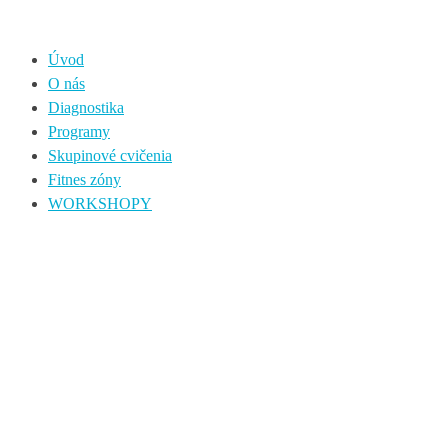
Úvod
O nás
Diagnostika
Programy
Skupinové cvičenia
Fitnes zóny
WORKSHOPY