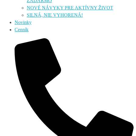
ZADARMO
NOVÉ NÁVYKY PRE AKTÍVNY ŽIVOT
SILNÁ, NIE VYHORENÁ!
Novinky
Cenník