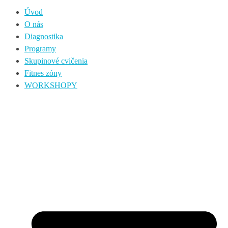
Úvod
O nás
Diagnostika
Programy
Skupinové cvičenia
Fitnes zóny
WORKSHOPY