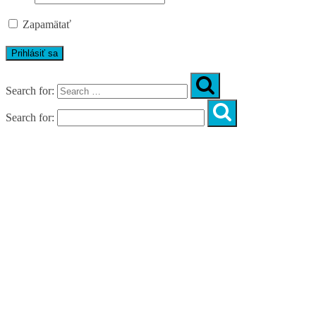
Zapamätať
Search for:
Search for:
Úvod
O nás
Diagnostika
Programy
Skupinové cvičenia
Fitnes zóny
WORKSHOPY
DIAGNOSTIKA DIASTÁZY V TEHOTENSTVE
ZADARMO
DIAGNOSTIKA DIASTÁZY PO PÔRODE
ZADARMO
NOVÉ NÁVYKY PRE AKTÍVNY ŽIVOT
SILNÁ, NIE VYHORENÁ!