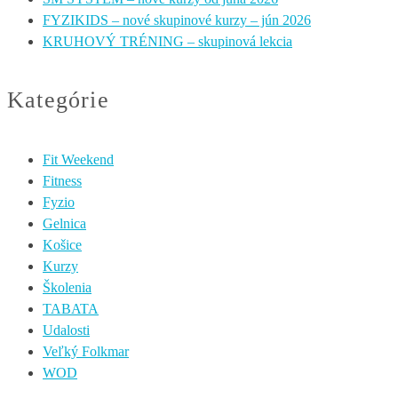
FYZIKIDS – nové skupinové kurzy – jún 2026
KRUHOVÝ TRÉNING – skupinová lekcia
Kategórie
Fit Weekend
Fitness
Fyzio
Gelnica
Košice
Kurzy
Školenia
TABATA
Udalosti
Veľký Folkmar
WOD