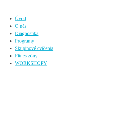
Úvod
O nás
Diagnostika
Programy
Skupinové cvičenia
Fitnes zóny
WORKSHOPY