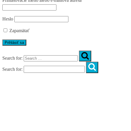
Prihlasovacie meno alebo e-mailová adresa
Heslo
Zapamätať
Search for:
Search for:
Úvod
O nás
Diagnostika
Programy
Skupinové cvičenia
Fitnes zóny
WORKSHOPY
DIAGNOSTIKA DIASTÁZY V TEHOTENSTVE
ZADARMO