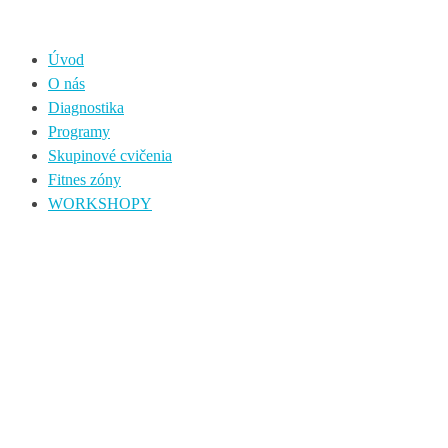
Úvod
O nás
Diagnostika
Programy
Skupinové cvičenia
Fitnes zóny
WORKSHOPY