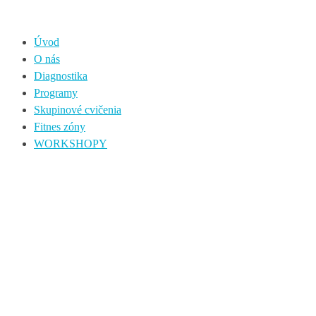
Úvod
O nás
Diagnostika
Programy
Skupinové cvičenia
Fitnes zóny
WORKSHOPY