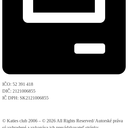
IČO: 52 391 418
DIČ: 2121006855
IČ DPH: SK2121006855
© Katies club 2006 – © 2026 All Rights Reserved/ Autorské práva
sú vyhradené a vykonáva ich prevádzkovateľ stránky