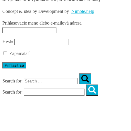
Concept & idea by
Development by
Nimble.help
Prihlasovacie meno alebo e-mailová adresa
Heslo
Zapamätať
Search for:
Search for:
Úvod
O nás
Diagnostika
Programy
Skupinové cvičenia