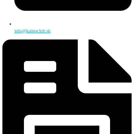
info@katiesclub.sk