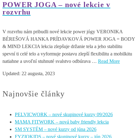
POWER JOGA – nové lekcie v
rozvrhu
V rozvrhu nám pribudli nové lekcie power jógy VERONIKA
BÉREŠOVÁ HANKA PRÍDAVKOVÁ POWER JOGA = BODY
& MIND LEKCIA lekcia zlepšuje držanie tela a jeho stabilitu
spevní ti celé telo a vyformuje postavu zlepší flexibilitu a mobilkitu
natiahne a uvoľní stuhnuté svalstvo odbúrava …
Read More
Updated:
22 augusta, 2023
Najnovšie články
PELVICWORK – nové skupinové kurzy 09/2026
MAMA FITWORK – nová baby friendly lekcia
SM SYSTÉM – nové kurzy od júna 2026
FYZIOKIDS – nové skupinové kurzy – jún 2026