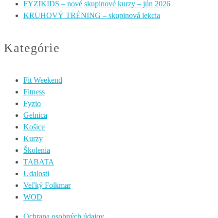
FYZIKIDS – nové skupinové kurzy – jún 2026
KRUHOVÝ TRÉNING – skupinová lekcia
Kategórie
Fit Weekend
Fitness
Fyzio
Gelnica
Košice
Kurzy
Školenia
TABATA
Udalosti
Veľký Folkmar
WOD
Ochrana osobných údajov