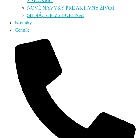
ZADARMO
NOVÉ NÁVYKY PRE AKTÍVNY ŽIVOT
SILNÁ, NIE VYHORENÁ!
Novinky
Cenník