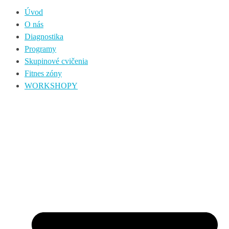
Úvod
O nás
Diagnostika
Programy
Skupinové cvičenia
Fitnes zóny
WORKSHOPY