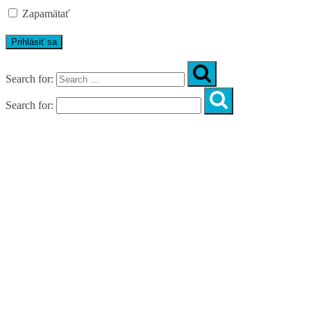
Zapamätať
Search for:
Search for:
Úvod
O nás
Diagnostika
Programy
Skupinové cvičenia
Fitnes zóny
WORKSHOPY
DIAGNOSTIKA DIASTÁZY V TEHOTENSTVE
ZADARMO
DIAGNOSTIKA DIASTÁZY PO PÔRODE
ZADARMO
NOVÉ NÁVYKY PRE AKTÍVNY ŽIVOT
SILNÁ, NIE VYHORENÁ!