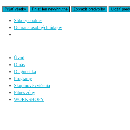
Prijať všetky
Prijať len nevyhnutné
Zobraziť predvoľby
Uložiť pred
Súbory cookies
Ochrana osobných údajov
Úvod
O nás
Diagnostika
Programy
Skupinové cvičenia
Fitnes zóny
WORKSHOPY