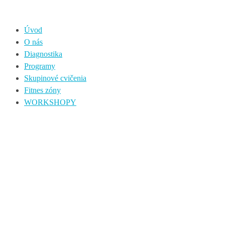
Úvod
O nás
Diagnostika
Programy
Skupinové cvičenia
Fitnes zóny
WORKSHOPY