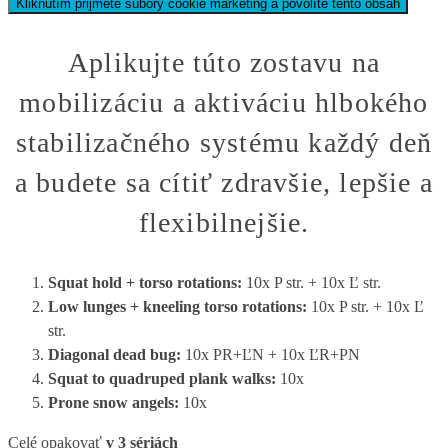
Kliknutím prijmete súbory cookie marketing a povolíte tento obsah
Aplikujte túto zostavu na
mobilizáciu a aktiváciu hlbokého
stabilizačného systému každý deň
a budete sa cítiť zdravšie, lepšie a
flexibilnejšie.
Squat hold + torso rotations:
10x P str. + 10x Ľ str.
Low lunges + kneeling torso rotations:
10x P str. + 10x Ľ
str.
Diagonal dead bug:
10x PR+ĽN + 10x ĽR+PN
Squat to quadruped plank walks:
10x
Prone snow angels:
10x
Celé opakovať
v 3 sériách