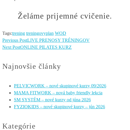
Želáme
prijemné
cvičenie.
Tags:
trening
treningovyplan
WOD
Previous Post
LIVE PRENOSY TRÉNINGOV
Next Post
ONLINE PILATES KURZ
Najnovšie články
PELVICWORK – nové skupinové kurzy 09/2026
MAMA FITWORK – nová baby friendly lekcia
SM SYSTÉM – nové kurzy od júna 2026
FYZIOKIDS – nové skupinové kurzy – jún 2026
Kategórie