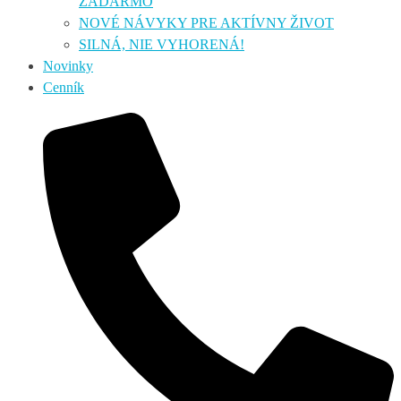
ZADARMO
NOVÉ NÁVYKY PRE AKTÍVNY ŽIVOT
SILNÁ, NIE VYHORENÁ!
Novinky
Cenník