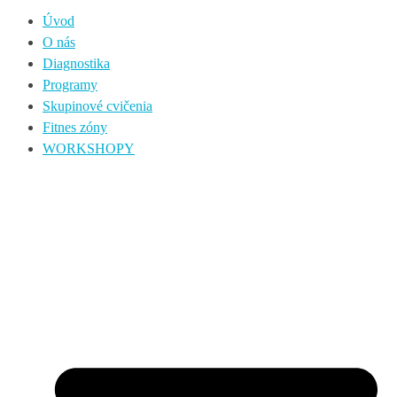
Úvod
O nás
Diagnostika
Programy
Skupinové cvičenia
Fitnes zóny
WORKSHOPY